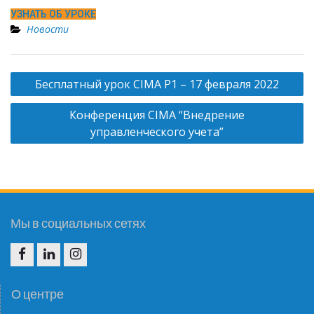
УЗНАТЬ ОБ УРОКЕ
Новости
Н
Бесплатный урок CIMA P1 – 17 февраля 2022
а
Конференция CIMA “Внедрение
в
управленческого учета”
и
г
а
ц
и
Мы в социальных сетях
я
п
F
I
I
о
N
G
О центре
з