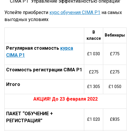
CIMA P1 “Управление эффективностью операций”
Успейте приобрести
курс обучения CIMA P1
на самых
выгодных условиях
В
Вебинары
классе
Регулярная стоимость
курса
£1 030
£775
CIMA P1
Стоимость регистрации CIMA P1
£275
£275
Итого
£1 305
£1 050
АКЦИЯ! До 23 февраля 2022
ПАКЕТ “ОБУЧЕНИЕ +
£1 020
£835
РЕГИСТРАЦИЯ”