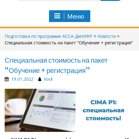
и
с
Меню
к
п
о
Подготовка по программе АССА ДипИФР
>
Новости
>
:
Специальная стоимость на пакет “Обучение + регистрация”
Специальная стоимость на пакет
“Обучение + регистрация”
19.01.2022
hock