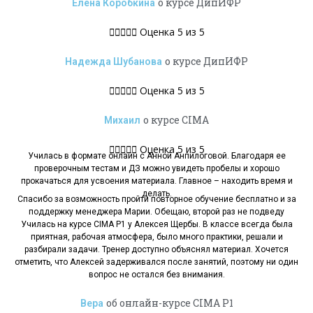
о курсе ДипИФР
Елена Коробкина





Оценка 5 из 5
о курсе ДипИФР
Надежда Шубанова





Оценка 5 из 5
о курсе CIMA
Михаил





Оценка 5 из 5
Училась в формате онлайн с Анной Анпилоговой. Благодаря ее
проверочным тестам и ДЗ можно увидеть пробелы и хорошо
прокачаться для усвоения материала. Главное – находить время и
делать.
Спасибо за возможность пройти повторное обучение бесплатно и за
поддержку менеджера Марии. Обещаю, второй раз не подведу
Училась на курсе CIMA P1 у Алексея Щербы. В классе всегда была
приятная, рабочая атмосфера, было много практики, решали и
разбирали задачи. Тренер доступно объяснял материал. Хочется
отметить, что Алексей задерживался после занятий, поэтому ни один
вопрос не остался без внимания.
об онлайн-курсе CIMA Р1
Вера