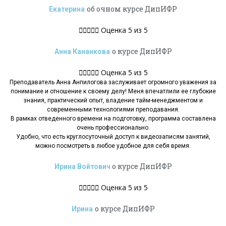
об очном курсе ДипИФР
Екатерина





Оценка 5 из 5
о курсе ДипИФР
Анна Кананкова





Оценка 5 из 5
Преподаватель Анна Анпилогова заслуживает огромного уважения за
понимание и отношение к своему делу! Меня впечатлили ее глубокие
знания, практический опыт, владение тайм-менеджментом и
современными технологиями преподавания.
В рамках отведенного времени на подготовку, программа составлена
очень профессионально.
Удобно, что есть круглосуточный доступ к видеозаписям занятий,
можно посмотреть в любое удобное для себя время.
о курсе ДипИФР
Ирина Войтович





Оценка 5 из 5
о курсе ДипИФР
Ирина