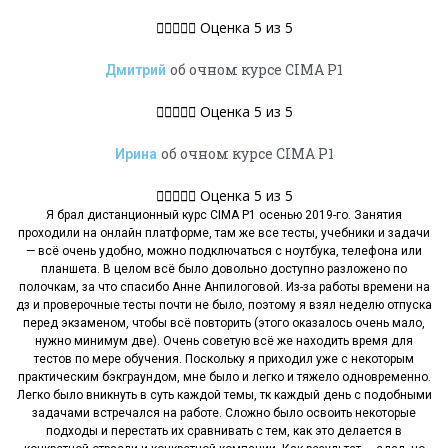





Оценка 5 из 5
об очном курсе CIMA Р1
Дмитрий





Оценка 5 из 5
об очном курсе CIMA P1
Ирина





Оценка 5 из 5
Я брал дистанционный курс CIMA P1 осенью 2019-го. Занятия
проходили на онлайн платформе, там же все тесты, учебники и задачи
— всё очень удобно, можно подключаться с ноутбука, телефона или
планшета. В целом всё было довольно доступно разложено по
полочкам, за что спасибо Анне Анпилоговой. Из-за работы времени на
дз и проверочные тесты почти не было, поэтому я взял неделю отпуска
перед экзаменом, чтобы всё повторить (этого оказалось очень мало,
нужно минимум две). Очень советую всё же находить время для
тестов по мере обучения. Поскольку я приходил уже с некоторым
практическим бэкграундом, мне было и легко и тяжело одновременно.
Легко было вникнуть в суть каждой темы, тк каждый день с подобными
задачами встречался на работе. Сложно было освоить некоторые
подходы и перестать их сравнивать с тем, как это делается в