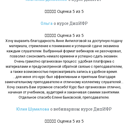





Оценка 5 из 5
о курсе ДипИФР
Ольга





Оценка 5 из 5
Хочу выразить благодарность Анне Анпилоговой за доступную подачу
материала, стремление к пониманию и успешной сдаче экзамена
каждым слушателем. Выбранный формат вебинаров не разочаровал,
позволил сэкономить немало времени и успешно сдать экзамен.
Очень грамотно организован процесс: удобная платформа с
материалами и предусмотренной обратной связью с преподавателем,
а также возможностью пересматривать запись в удобное время.
…для меня это курс был эффективным и приятным благодаря
замечательному преподавателю и отличному коллективу слушателей…
Хочу сказать Вам огромное спасибо! Курс был организован отлично,
начиная от учебников, аудиторий и заканчивая самими занятиями.
Отдельное спасибо Елене Быковской, преподавателю.
о вебинарном курсе ДипИФР
Юлия Шумилова





Оценка 5 из 5