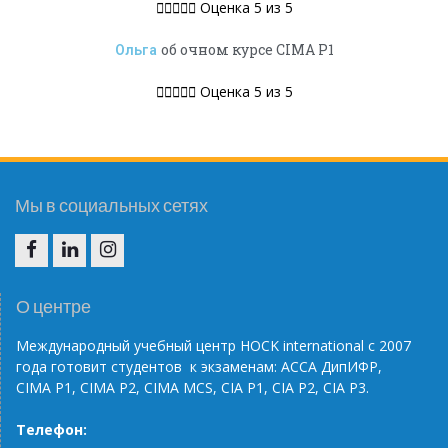





Оценка 5 из 5
об очном курсе CIMA P1
Ольга





Оценка 5 из 5
Мы в социальных сетях
F
I
I
N
G
О центре
Международный учебный центр НОС
K
international
с 2007
года готовит студентов к экзаменам: АССА ДипИФР,
CIMA
P
1, CIMA
P
2, CIMA
MCS
, С
IA
P
1,
CIA
P
2,
CIA
P
3.
Телефон: