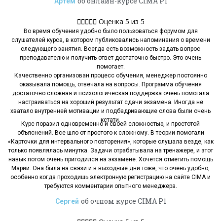
об онлайн-курсе CIMA P1
Артем





Оценка 5 из 5
Во время обучения удобно было пользоваться форумом для
слушателей курса, в котором публиковались напоминания о времени
следующего занятия. Всегда есть возможность задать вопрос
преподавателю и получить ответ достаточно быстро. Это очень
помогает.
Качественно организован процесс обучения, менеджер постоянно
оказывала помощь, отвечала на вопросы. Программа обучения
достаточно сложная и психологическая поддержка очень помогала
настраиваться на хороший результат сдачи экзамена. Иногда не
хватало внутренней мотивации и подбадривающие слова были очень
кстати.
Курс поразил одновременно и своей сложностью, и простотой
объяснений. Все шло от простого к сложному. В теории помогали
«Карточки для интервального повторения», которые слушала везде, как
только появлялась минутка. Задачи отрабатывала на тренажере, и этот
навык потом очень пригодился на экзамене. Хочется отметить помощь
Марии. Она была на связи и в выходные дни тоже, что очень удобно,
особенно когда проходишь электронную регистрацию на сайте CIMA и
требуются комментарии опытного менеджера.
об очном курсе CIMA P1
Сергей