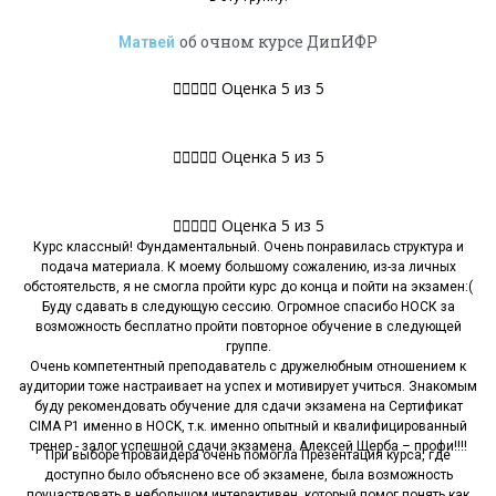
об очном курсе ДипИФР
Матвей





Оценка 5 из 5





Оценка 5 из 5





Оценка 5 из 5
Курс классный! Фундаментальный. Очень понравилась структура и
подача материала. К моему большому сожалению, из-за личных
обстоятельств, я не смогла пройти курс до конца и пойти на экзамен:(
Буду сдавать в следующую сессию. Огромное спасибо НОСК за
возможность бесплатно пройти повторное обучение в следующей
группе.
Очень компетентный преподаватель с дружелюбным отношением к
аудитории тоже настраивает на успех и мотивирует учиться. Знакомым
буду рекомендовать обучение для сдачи экзамена на Сертификат
CIMA P1 именно в HOCK, т.к. именно опытный и квалифицированный
тренер - залог успешной сдачи экзамена. Алексей Щерба – профи!!!!
При выборе провайдера очень помогла Презентация курса, где
доступно было объяснено все об экзамене, была возможность
поучаствовать в небольшом интерактивен, который помог понять как