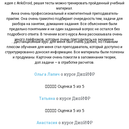
идея с AnkiDroid, решая тесты можно тренировать пройденный учебный
материал.
Анна очень профессиональный и компетентный преподаватель-
практик. Она очень грамотно подбирает очередность тем, задачи для
разбора на занятии, домашние задания. Все объяснения были
предельно понятными и ни один заданный вопрос не остался без
подробного ответа. В течении всего курса Анна рассказывала очень
много лайфхаков, которые очень пригодились на экзамене.
…Дистанционный курс для меня был очень удобен, но главным
плюсом обучения для меня стал преподаватель, который доступно и
структурированно доносил информацию. Все материалы были полезны
и продуманы. Карточки очень помогли в запоминании теории,
доп.задачи — в отработке расчетов.
о курсе ДипИФР
Ольга Лапич





Оценка 5 из 5
о курсе ДипИФР
Татьяна





Оценка 5 из 5
о курсе ДипИФР
Анастасия