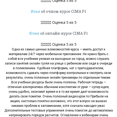





Оценка 5 из 5
об очном курсе CIMA P1
Илья





Оценка 5 из 5
об онлайн-курсе CIMA P1
Юлия





Оценка 5 из 5
Одна из самых ценных возможностей курса — иметь доступ к
материалам 24/7 через мобильное приложение. Не нужно брать с
собой все учебники уезжая на выходные за город, можно слушать
записи занятий онлайн гуляя на улице с ребенком или сидя в очереди
в поликлинике. Удобная платформа, чат с преподавателем,
возможность сдавать через платформу контрольные и смотреть свои
результаты, очень полезные онлайн тренажеры по отдельным темам.
Все учебные ресурсы были очень полезны. Рабочая тетрадь —
отличная альтернатива обычным конспектам от руки — супер идея,
очень удобно, экономит время и в то же время дает возможность
делать свои пометки. Очень полезный видео-урок по Прибыли на
акцию, настолько понятно изложено, что этот вопрос не вызвал
никаких проблем в запоминании, хотя сначала наводил ужас.
Дополнительные тестовые упражнения очень помогли до автоматизма
натренировать порядок расчетов. Оглавление к вебинарам очень