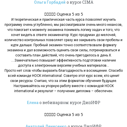
о курсе CIMA
Ольга Горбадей





Оценка 5 из 5
И теоретическая и практическая часть курса позволяет изучить
программу очень углубленно, мы рассматривали очень много нюансов,
что помогает к моменту экзамена понимать логику задач и того, что
хочет видеть в ответе экзаменатор. Курс продуман до мелочей,
количество контрольных позволяет сразу же закрывать свои пробелы и
идти дальше. Пробный экзамен точно соответствовали формату
экзамена и дал возможность оценить свои силы, потренироваться и
составить план действий, что очень пригодилось в день Х.
….Замечательно повышает эффективность подготовки наличие
доступа к электронным версиям учебных материалов…
Просто нет слов чтобы выразить благодарность и восхищение. Спасибо
всей команде HOCK international. Советую этот курс всем, кто ценит
свои ресурсы. Считаю, что за этим форматом обучения будущее.
Настраивайтесь на упорную работу вместе с командой HOCK
international и результат – получение диплома – обеспечен.
о вебинарном курсе ДипИФР
Елена





Оценка 5 из 5
о курсе ДипИФР
Анатолий Денисенко