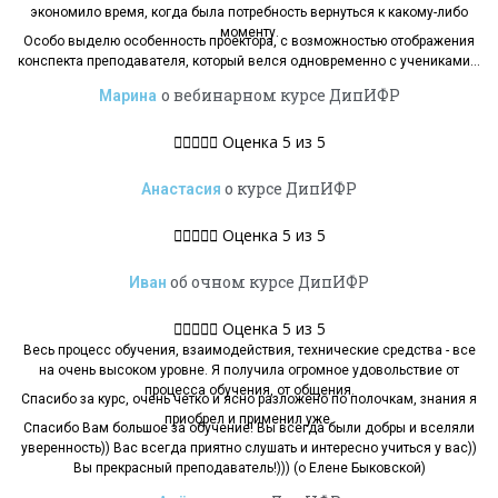
экономило время, когда была потребность вернуться к какому-либо
моменту.
Особо выделю особенность проектора, с возможностью отображения
конспекта преподавателя, который велся одновременно с учениками…
о вебинарном курсе ДипИФР
Марина





Оценка 5 из 5
о курсе ДипИФР
Анастасия





Оценка 5 из 5
об очном курсе ДипИФР
Иван





Оценка 5 из 5
Весь процесс обучения, взаимодействия, технические средства - все
на очень высоком уровне. Я получила огромное удовольствие от
процесса обучения, от общения.
Спасибо за курс, очень четко и ясно разложено по полочкам, знания я
приобрел и применил уже.
Спасибо Вам большое за обучение! Вы всегда были добры и вселяли
уверенность)) Вас всегда приятно слушать и интересно учиться у вас))
Вы прекрасный преподаватель!))) (о Елене Быковской)