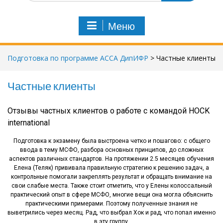
и
с
Меню
к
п
о
Подготовка по программе АССА ДипИФР
>
Частные клиенты
:
Частные клиенты
Отзывы частных клиентов о работе с командой HOCK
international
Подготовка к экзамену была выстроена четко и пошагово: с общего
ввода в тему МСФО, разбора основных принципов, до сложных
аспектов различных стандартов. На протяжении 2.5 месяцев обучения
Елена (Теляк) прививала правильную стратегию к решению задач, а
контрольные помогали закреплять результат и обращать внимание на
свои слабые места. Также стоит отметить, что у Елены колоссальный
практический опыт в сфере МСФО, многие вещи она могла объяснить
практическими примерами. Поэтому полученные знания не
выветрились через месяц. Рад, что выбрал Хок и рад, что попал именно
в эту группу.