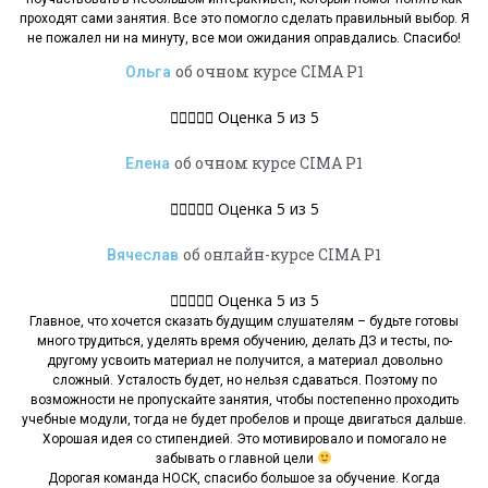
проходят сами занятия. Все это помогло сделать правильный выбор. Я
не пожалел ни на минуту, все мои ожидания оправдались. Спасибо!
об очном курсе CIMA P1
Ольга





Оценка 5 из 5
об очном курсе CIMA P1
Елена





Оценка 5 из 5
об онлайн-курсе CIMA P1
Вячеслав





Оценка 5 из 5
Главное, что хочется сказать будущим слушателям – будьте готовы
много трудиться, уделять время обучению, делать ДЗ и тесты, по-
другому усвоить материал не получится, а материал довольно
сложный. Усталость будет, но нельзя сдаваться. Поэтому по
возможности не пропускайте занятия, чтобы постепенно проходить
учебные модули, тогда не будет пробелов и проще двигаться дальше.
Хорошая идея со стипендией. Это мотивировало и помогало не
забывать о главной цели
Дорогая команда HOCK, спасибо большое за обучение. Когда