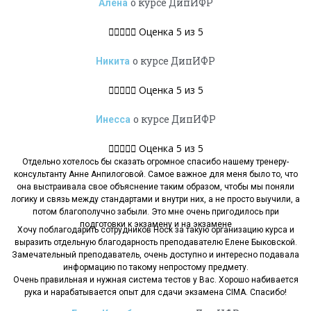
о курсе ДипИФР
Алёна





Оценка 5 из 5
о курсе ДипИФР
Никита





Оценка 5 из 5
о курсе ДипИФР
Инесса





Оценка 5 из 5
Отдельно хотелось бы сказать огромное спасибо нашему тренеру-
консультанту Анне Анпилоговой. Самое важное для меня было то, что
она выстраивала свое объяснение таким образом, чтобы мы поняли
логику и связь между стандартами и внутри них, а не просто выучили, а
потом благополучно забыли. Это мне очень пригодилось при
подготовки к экзамену и на экзамене
Хочу поблагодарить сотрудников Hock за такую организацию курса и
выразить отдельную благодарность преподавателю Елене Быковской.
Замечательный преподаватель, очень доступно и интересно подавала
информацию по такому непростому предмету.
Очень правильная и нужная система тестов у Вас. Хорошо набивается
рука и нарабатывается опыт для сдачи экзамена CIMA. Спасибо!