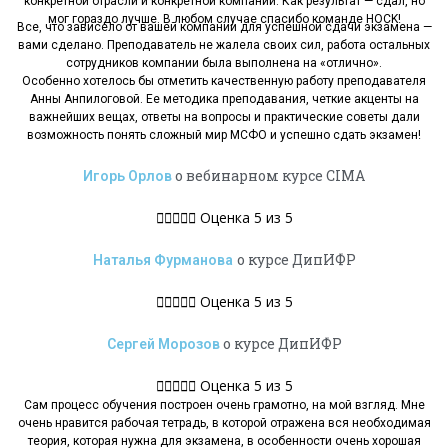
конкретной отрасли и конкретной компании. Как результат — сдал, но
мог гораздо лучше. В любом случае спасибо команде HOCK!
Все, что зависело от вашей компании для успешной сдачи экзамена —
вами сделано. Преподаватель не жалела своих сил, работа остальных
сотрудников компании была выполнена на «отлично».
Особенно хотелось бы отметить качественную работу преподавателя
Анны Анпилоговой. Ее методика преподавания, четкие акценты на
важнейших вещах, ответы на вопросы и практические советы дали
возможность понять сложный мир МСФО и успешно сдать экзамен!
о вебинарном курсе CIMA
Игорь Орлов





Оценка 5 из 5
о курсе ДипИФР
Наталья Фурманова





Оценка 5 из 5
о курсе ДипИФР
Сергей Морозов





Оценка 5 из 5
Сам процесс обучения построен очень грамотно, на мой взгляд. Мне
очень нравится рабочая тетрадь, в которой отражена вся необходимая
теория, которая нужна для экзамена, в особенности очень хорошая