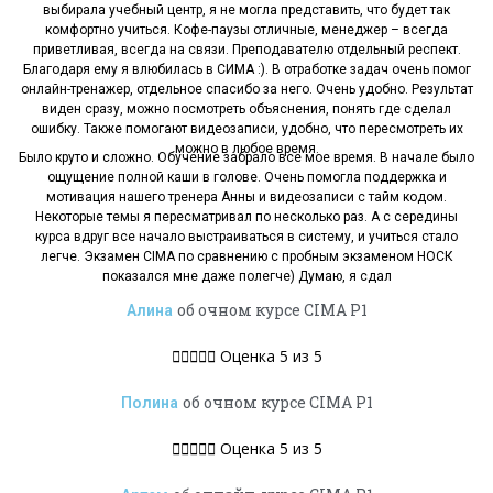
выбирала учебный центр, я не могла представить, что будет так
комфортно учиться. Кофе-паузы отличные, менеджер – всегда
приветливая, всегда на связи. Преподавателю отдельный респект.
Благодаря ему я влюбилась в СИМА :). В отработке задач очень помог
онлайн-тренажер, отдельное спасибо за него. Очень удобно. Результат
виден сразу, можно посмотреть объяснения, понять где сделал
ошибку. Также помогают видеозаписи, удобно, что пересмотреть их
можно в любое время.
Было круто и сложно. Обучение забрало все мое время. В начале было
ощущение полной каши в голове. Очень помогла поддержка и
мотивация нашего тренера Анны и видеозаписи с тайм кодом.
Некоторые темы я пересматривал по несколько раз. А с середины
курса вдруг все начало выстраиваться в систему, и учиться стало
легче. Экзамен CIMA по сравнению с пробным экзаменом НОСК
показался мне даже полегче) Думаю, я сдал
об очном курсе CIMA P1
Алина





Оценка 5 из 5
об очном курсе CIMA P1
Полина





Оценка 5 из 5