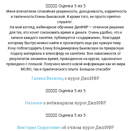





Оценка 5 из 5
..Меня впечатлили спокойная уверенность, доходчивость, корректность
и тактичность Елены Быковской. А кроме того, ее просто приятно
слушать!…
…На мой взгляд, вебинарное обучение ДипИФР — отличное решение
для тех, кто хочет сэкономить время и деньги. Очень удобно, что к
записи каждого занятия, публикуется «содержание», благодаря
которому быстро можно найти и просмотреть еще раз нужную тему…
Хочу поблагодарить Елену Владимировну Быковскую за прекрасную
подачу материала и атмосферу на занятиях. Вне зависимости от
результатов экзамена время, проведенное на курсах, однозначно
проведено с пользой. Получено много новой информации как из мира
МСФО, так и практического опыта. Большое спасибо!
о курсе ДипИФР
Галина Василец





Оценка 5 из 5
о вебинарном курсе ДипИФР
Наталья





Оценка 5 из 5
об очном курсе ДипИФР
Виктория Скуратович