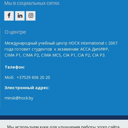
Мы в социальных сетях
F
IN
IG
О центре
Международный учебный центр НОС
K
international
с 2007
года готовит студентов к экзаменам: АССА ДипИФР,
CIMA
P
1, CIMA
P
2, CIMA
MCS
, С
IA
P
1,
CIA
P
2,
CIA
P
3.
Телефон:
Моб. +37529 606 20 20
Электронный адрес:
minsk@hock.by
Home
Клиенты о нас
Курсы и тренинги
Мы используем куки для улучшения работы этого сайта