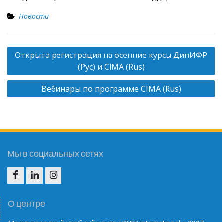
Новости
Н
Открыта регистрация на осенние курсы ДипИФР
а
(Рус) и CIMA (Rus)
в
Вебинары по программе CIMA (Rus)
и
г
а
ц
и
Мы в социальных сетях
я
п
F
I
I
о
N
G
О центре
з