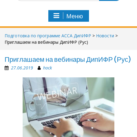
и
с
Меню
к
п
о
Подготовка по программе АССА ДипИФР
>
Новости
>
:
Приглашаем на вебинары ДипИФР (Рус)
Приглашаем на вебинары ДипИФР (Рус)
27.06.2019
hock