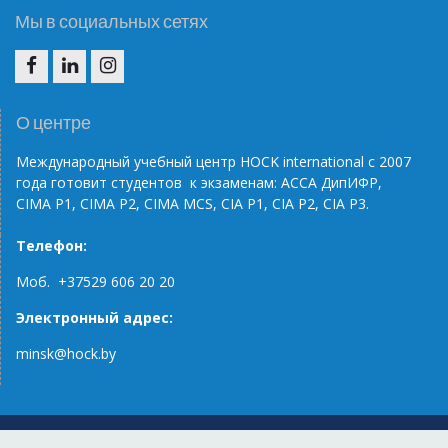
ц
Мы в социальных сетях
и
я
F
I
I
п
N
G
О центре
о
з
Международный учебный центр НОС
K
international
с 2007
года готовит студентов к экзаменам: АССА ДипИФР,
а
CIMA
P
1, CIMA
P
2, CIMA
MCS
, С
IA
P
1,
CIA
P
2,
CIA
P
3.
п
Телефон:
и
с
Моб. +37529 606 20 20
я
Электронный адрес:
м
minsk@hock.by
Home
Клиенты о нас
Курсы и тренинги