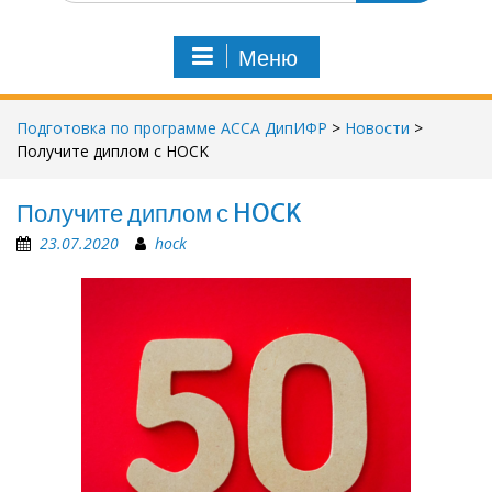
и
с
Меню
к
п
о
Подготовка по программе АССА ДипИФР
>
Новости
>
:
Получите диплом с HOCK
Получите диплом с HOCK
23.07.2020
hock