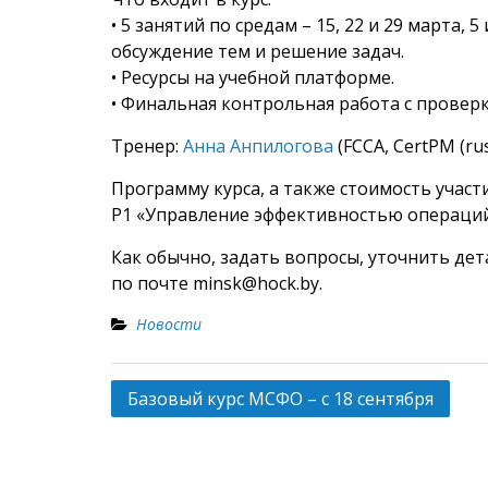
• 5 занятий по средам – 15, 22 и 29 марта, 
обсуждение тем и решение задач.
• Ресурсы на учебной платформе.
• Финальная контрольная работа с провер
Тренер:
Анна Анпилогова
(FССА, CertPM (r
Программу курса, а также стоимость участ
Р1 «Управление эффективностью операций» 
Как обычно, задать вопросы, уточнить детал
по почте minsk@hock.by.
Новости
Навигация
Базовый курс МСФО – с 18 сентября
по
записям