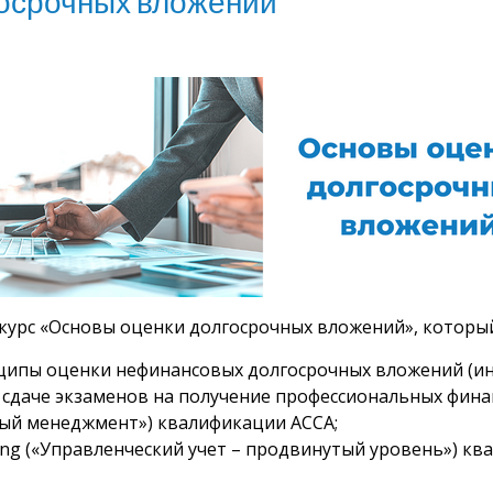
госрочных вложений”
курс «Основы оценки долгосрочных вложений», который 
ципы оценки нефинансовых долгосрочных вложений (ин
 сдаче экзаменов на получение профессиональных фин
овый менеджмент») квалификации ACCA;
ing («Управленческий учет – продвинутый уровень») кв