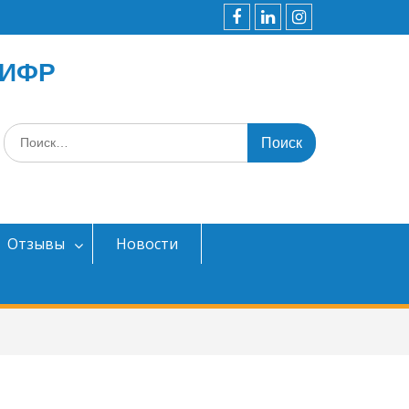
F
IN
IG
пИФР
Поиск
по:
Отзывы
Новости