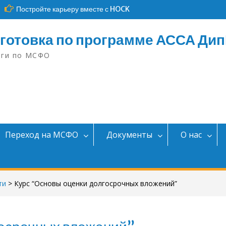
Постройте карьеру вместе с HOCK
готовка по программе АССА Ди
нги по МСФО
Переход на МСФО
Документы
О нас
ти
>
Курс “Основы оценки долгосрочных вложений”