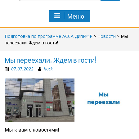
и
с
Меню
к
п
о
Подготовка по программе АССА ДипИФР
>
Новости
>
Мы
:
переехали. Ждем в гости!
Мы переехали. Ждем в гости!
07.07.2022
hock
Мы к вам с новостями!