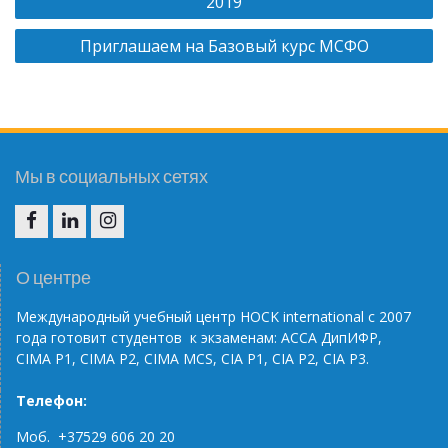
2019
в
Приглашаем на Базовый курс МСФО
и
г
а
ц
и
Мы в социальных сетях
я
п
F
I
I
о
N
G
О центре
з
Международный учебный центр НОС
K
international
с 2007
а
года готовит студентов к экзаменам: АССА ДипИФР,
п
CIMA
P
1, CIMA
P
2, CIMA
MCS
, С
IA
P
1,
CIA
P
2,
CIA
P
3.
и
Телефон:
с
Моб. +37529 606 20 20
я