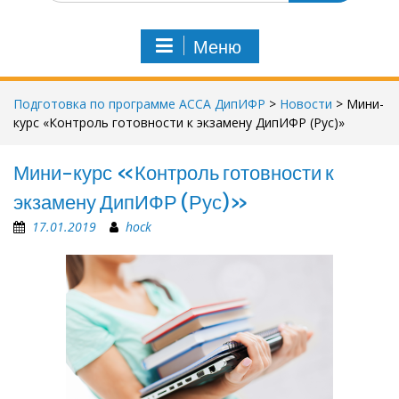
и
с
Меню
к
п
о
Подготовка по программе АССА ДипИФР
>
Новости
>
Мини-
:
курс «Контроль готовности к экзамену ДипИФР (Рус)»
Мини-курс «Контроль готовности к
экзамену ДипИФР (Рус)»
17.01.2019
hock