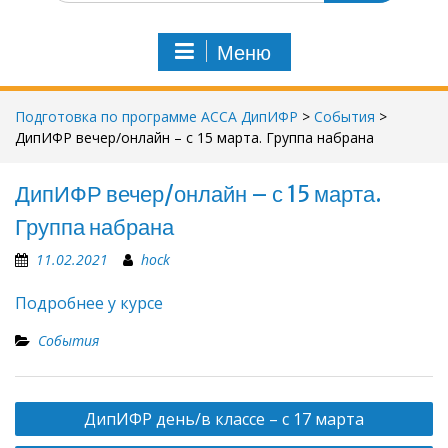
Меню
Подготовка по программе АССА ДипИФР
>
События
>
ДипИФР вечер/онлайн – с 15 марта. Группа набрана
ДипИФР вечер/онлайн – с 15 марта.
Группа набрана
11.02.2021
hock
Подробнее у курсе
События
Навигация
ДипИФР день/в классе – с 17 марта
по