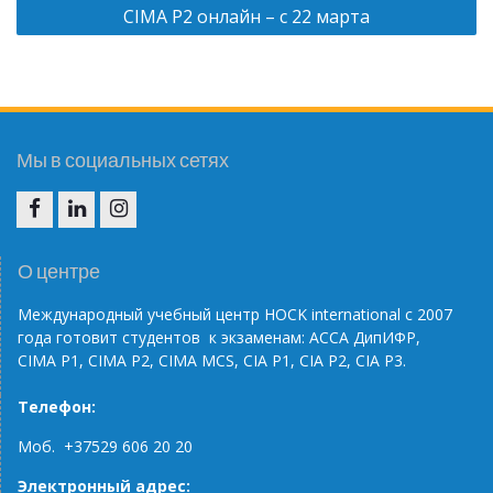
CIMA P2 онлайн – c 22 марта
записям
Мы в социальных сетях
F
IN
IG
О центре
Международный учебный центр НОС
K
international
с 2007
года готовит студентов к экзаменам: АССА ДипИФР,
CIMA
P
1, CIMA
P
2, CIMA
MCS
, С
IA
P
1,
CIA
P
2,
CIA
P
3.
Телефон:
Моб. +37529 606 20 20
Электронный адрес: