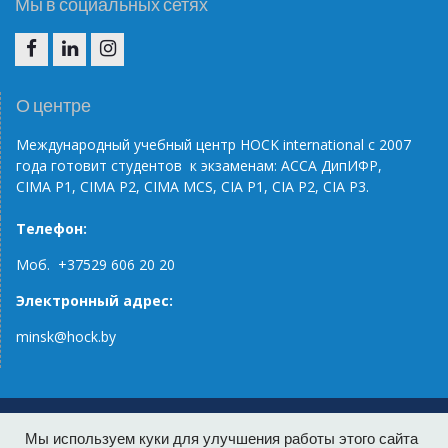
Мы в социальных сетях
F
IN
IG
О центре
Международный учебный центр НОС
K
international
с 2007
года готовит студентов к экзаменам: АССА ДипИФР,
CIMA
P
1, CIMA
P
2, CIMA
MCS
, С
IA
P
1,
CIA
P
2,
CIA
P
3.
Телефон:
Моб. +37529 606 20 20
Электронный адрес:
minsk@hock.by
Home
Клиенты о нас
Курсы и тренинги
Мы используем куки для улучшения работы этого сайта
О HOCK international Belarus