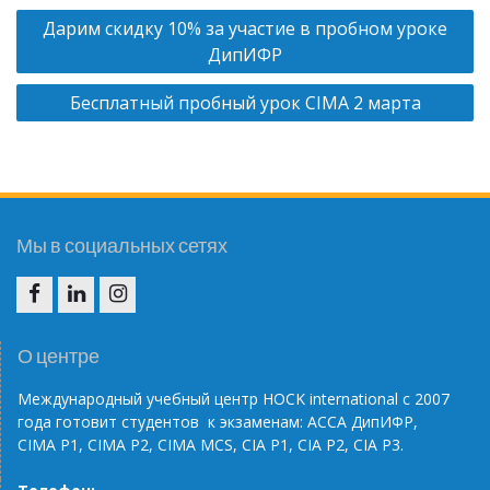
Н
Дарим скидку 10% за участие в пробном уроке
а
ДипИФР
в
Бесплатный пробный урок CIMA 2 марта
и
г
а
ц
и
Мы в социальных сетях
я
п
F
I
I
о
N
G
О центре
з
Международный учебный центр НОС
K
international
с 2007
а
года готовит студентов к экзаменам: АССА ДипИФР,
п
CIMA
P
1, CIMA
P
2, CIMA
MCS
, С
IA
P
1,
CIA
P
2,
CIA
P
3.
и