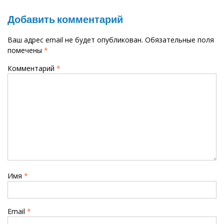
г
Добавить комментарий
а
ц
Ваш адрес email не будет опубликован.
Обязательные поля
помечены
*
и
Комментарий
*
я
п
о
з
а
п
и
с
Имя
*
я
м
Email
*