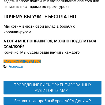
задать вопрос почтой:
minsk@hockinternational.com
или
написать в чат прямо во время урока
ПОЧЕМУ ВЫ УЧИТЕ БЕСПЛАТНО
Мы хотим внести свой вклад в борьбу с
коронавирусом.
А ЕСЛИ МНЕ ПОНРАВИТСЯ, МОЖНО ПОДЕЛИТЬСЯ
ССЫЛКОЙ?
Конечно. Мы будем рады научить каждого
ЗАРЕГИСТРИРОВАТЬСЯ
Новости
Н
ПРОВЕДЕНИЕ РИСК-ОРИЕНТИРОВАННЫХ
а
АУДИТОВ 23 МАРТ
в
Бесплатный пробный урок АССА ДипИФР
и