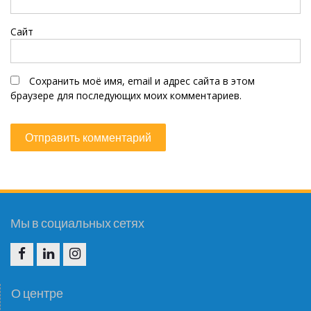
Сайт
Сохранить моё имя, email и адрес сайта в этом
браузере для последующих моих комментариев.
Мы в социальных сетях
F
I
I
N
G
О центре