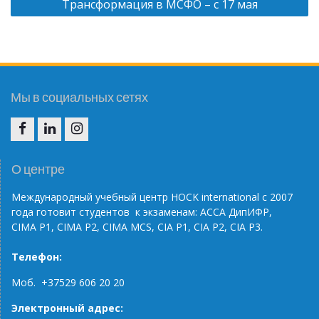
Трансформация в МСФО – с 17 мая
Мы в социальных сетях
F
IN
IG
О центре
Международный учебный центр НОС
K
international
с 2007
года готовит студентов к экзаменам: АССА ДипИФР,
CIMA
P
1, CIMA
P
2, CIMA
MCS
, С
IA
P
1,
CIA
P
2,
CIA
P
3.
Телефон:
Моб. +37529 606 20 20
Электронный адрес: