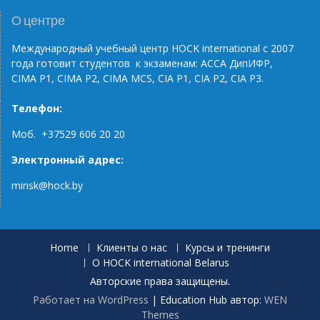
N
G
О центре
Международный учебный центр НОС
K
international
с 2007
года готовит студентов к экзаменам: АССА ДипИФР,
CIMA
P
1, CIMA
P
2, CIMA
MCS
, С
IA
P
1,
CIA
P
2,
CIA
P
3.
Телефон:
Моб. +37529 606 20 20
Электронный адрес:
minsk@hock.by
Home
Клиенты о нас
Курсы и тренинги
О HOCK international Belarus
Авторские права защищены.
Работает на WordPress
|
Education Hub автор:
WEN
Themes