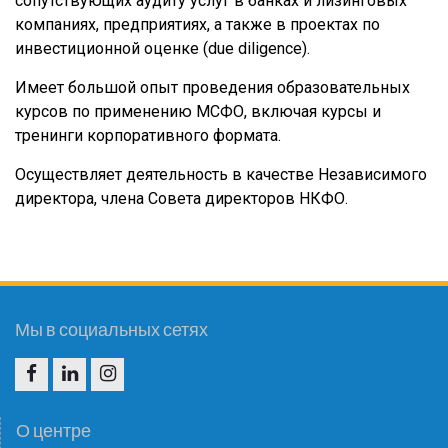
сопутствующих аудиту услуг в банках и лизинговых
компаниях, предприятиях, а также в проектах по
инвестиционной оценке (due diligence).
Имеет большой опыт проведения образовательных
курсов по применению МСФО, включая курсы и
тренинги корпоративного формата.
Осуществляет деятельность в качестве Независимого
директора, члена Совета директоров НКФО.
Мы в социальных сетях
F
I
I
N
G
О центре