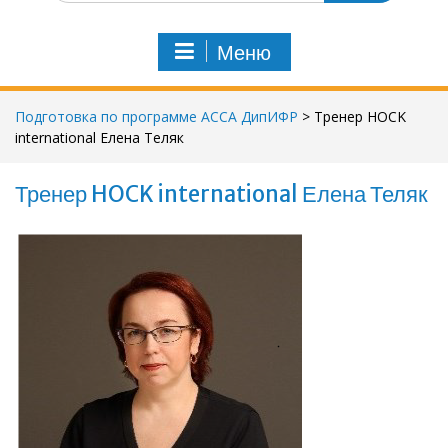
и
с
Меню
к
п
о
Подготовка по программе АССА ДипИФР
>
Тренер HOCK
:
international Елена Теляк
Тренер HOCK international Елена Теляк