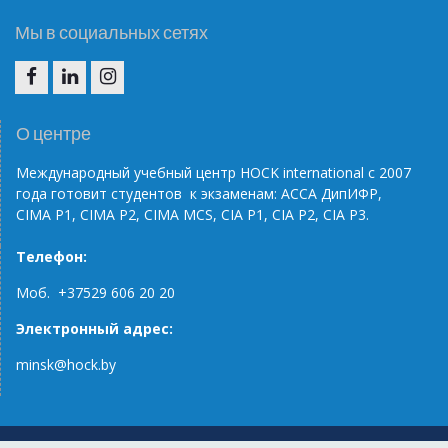
Мы в социальных сетях
F
I
I
N
G
О центре
Международный учебный центр НОС
K
international
с 2007
года готовит студентов к экзаменам: АССА ДипИФР,
CIMA
P
1, CIMA
P
2, CIMA
MCS
, С
IA
P
1,
CIA
P
2,
CIA
P
3.
Телефон:
Моб. +37529 606 20 20
Электронный адрес:
minsk@hock.by